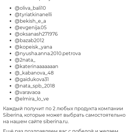
@oliva_bali10
@tyriatkinanelli
@bekish_e_a
@evgenija.05
@oksanash271976
@bazab2012
@kopeisk_yana
@nyusha.anna.2010.petrova
@2nata_
@katerinaaaaaaan
@_kabanova_48
@gaidukova31
@nata_spb_2018
@varavaoa
@elmira_lo_ve
Каждый получит по 2 любых продукта компании
Siberina, которые может выбрать самостоятельно
на нашем сайте siberina.ru.
Ещё раз поздравляем вас с победой и желаем