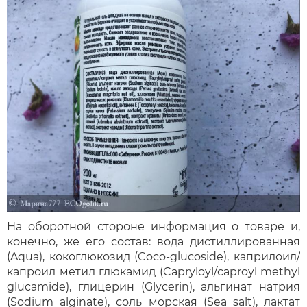
На оборотной стороне информация о товаре и,
конечно, же его состав: вода дистиллированная
(Aqua), кокоглюкозид (Coco-glucoside), каприлоил/
капроил метил глюкамид (Capryloyl/сaproyl methyl
glucamide), глицерин (Glycerin), альгинат натрия
(Sodium alginate), соль морская (Sea salt), лактат