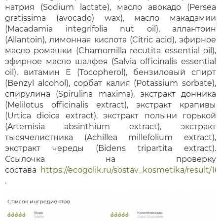
натрия (Sodium lactate), масло авокадо (Persea
gratissima (avocado) wax), масло макадамии
(Macadamia integrifolia nut oil), аллантоин
(Allantoin), лимонная кислота (Citric acid), эфирное
масло ромашки (Chamomilla recutita essential oil),
эфирное масло шалфея (Salvia officinalis essential
oil), витамин Е (Tocopherol), бензиловый спирт
(Benzyl alcohol), сорбат калия (Potassium sorbate),
спирулина (Spirulina maxima), экстракт донника
(Melilotus officinalis extract), экстракт крапивы
(Urtica dioica extract), экстракт полыни горькой
(Artemisia absinthium extract), экстракт
тысячелистника (Achillea millefolium extract),
экстракт череды (Bidens tripartita extract).
Ссылочка на проверку
состава
https://ecogolik.ru/sostav_kosmetika/result/163
.