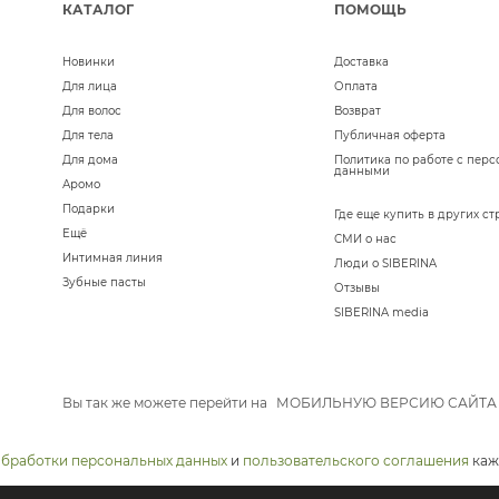
КАТАЛОГ
ПОМОЩЬ
Новинки
Доставка
Для лица
Оплата
Для волос
Возврат
Для тела
Публичная оферта
Для дома
Политика по работе с пер
данными
Аромо
Подарки
Где еще купить в других ст
Ещё
СМИ о нас
Интимная линия
Люди о SIBERINA
Зубные пасты
Отзывы
SIBERINA media
Вы так же можете перейти на
МОБИЛЬНУЮ ВЕРСИЮ САЙТА
обработки персональных данных
и
пользовательского соглашения
каж