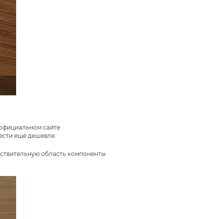
 официальном сайте
ести ещё дешевле.
увствительную область компоненты