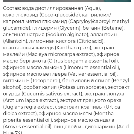
Состав: вода дистиллированная (Aqua),
кокоглюкозид (Coco-glucoside), каприлоил/
капроил метил глюкамид (Capryloyl/caproyl methyl
glucamide), глицерин (Glycerin), бетаин (Betaine),
альгинат натрия (Sodium alginate), аллантоин
(Allantoin), лимонная кислота (Citric acid),
ксантановая камедь (Xanthan gum), экстракт
маклейи (Macleya microcarpa extract), эфирное
масло бергамота (Citrus bergamia essential oil),
эфирное масло лимона (Limonum essential oil),
эфирное масло ветивера (Vetiver essential oil),
витамин Е (Tocopherol), бензиловый спирт (Benzyl
alcohol), сорбат калия (Potassium sorbate), экстракт
огурца (Cucumis sativus extract), экстракт лопуха
(Arctium lappa extract), экстракт грецкого ореха
(Juglans regia extract), экстракт крапивы (Urtica
dioica extract), эфирное масло мяты (Mentha
piperita еssential оil), эфирное масло сандала
(Amyris essential oil), пищевой индигокармин (Аcid
blue 74).