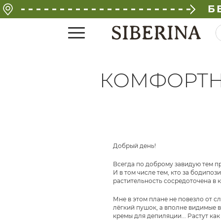
Б
КОМФОРТН
Добрый день!
Всегда по доброму завидую тем п
И в том числе тем, кто за бодипоз
растительность сосредоточена в к
Мне в этом плане не повезло от сл
лёгкий пушок, а вполне видимые в
кремы для депиляции... Растут как