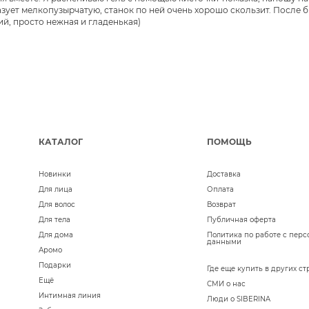
зует мелкопузырчатую, станок по ней очень хорошо скользит. После б
й, просто нежная и гладенькая)
КАТАЛОГ
ПОМОЩЬ
Новинки
Доставка
Для лица
Оплата
Для волос
Возврат
Для тела
Публичная оферта
Для дома
Политика по работе с пер
данными
Аромо
Подарки
Где еще купить в других ст
Ещё
СМИ о нас
Интимная линия
Люди о SIBERINA