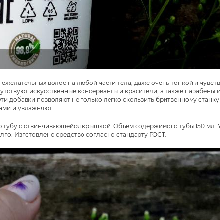
ежелательных волос на любой части тела, даже очень тонкой и чувств
утствуют искусственные консерванты и красители, а также парабены и 
Эти добавки позволяют не только легко скользить бритвенному станк
ами и увлажняют.
ю тубу с отвинчивающейся крышкой. Объём содержимого тубы 150 мл. У
лго. Изготовлено средство согласно стандарту ГОСТ.