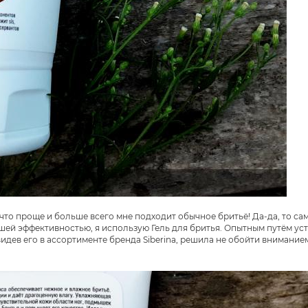
 что проще и больше всего мне подходит обычное бритьё! Да-да, то са
шей эффективностью, я использую Гель для бритья. Опытным путём уст
идев его в ассортименте бренда Siberina, решила не обойти внимание