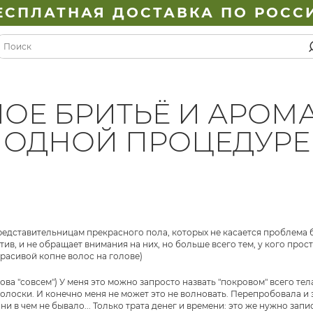
ЕСПЛАТНАЯ ДОСТАВКА ПО РОСС
ОЕ БРИТЬЁ И АРОМА
ОДНОЙ ПРОЦЕДУРЕ
редставительницам прекрасного пола, которых не касается проблема б
итив, и не обращает внимания на них, но больше всего тем, у кого прост
расивой копне волос на голове)
ова "совсем") У меня это можно запросто назвать "покровом" всего тел
олоски. И конечно меня не может это не волновать. Перепробовала и 
 ни в чем не бывало... Только трата денег и времени: это же нужно запи