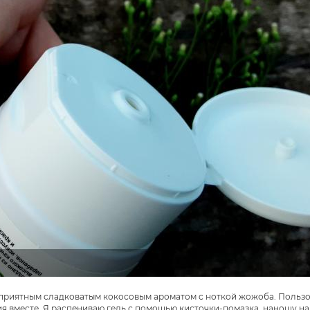
ь приятным сладковатым кокосовым ароматом с ноткой жожоба. Пользо
 вместе. Я распениваю гель с помощью кисточки-помазка, наношу на 