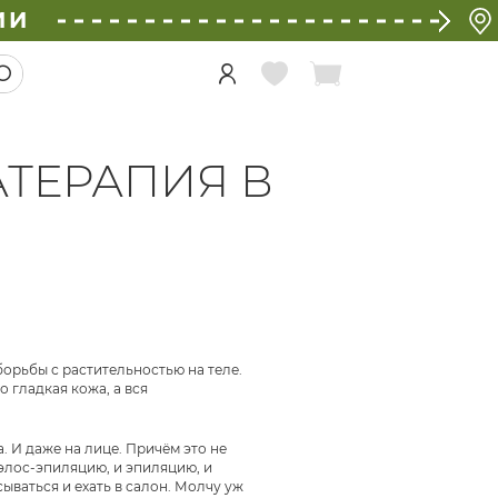
ИИ
ТЕРАПИЯ В
орьбы с растительностью на теле.
о гладкая кожа, а вся
а. И даже на лице. Причём это не
элос-эпиляцию, и эпиляцию, и
сываться и ехать в салон. Молчу уж