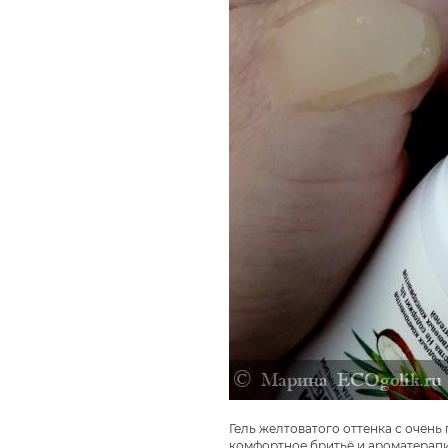
Гель желтоватого оттенка с очен
комфортное бритьё и ароматерапия