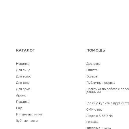
КАТАЛОГ
ПОМОЩЬ
Новинки
Доставка
Для лица
Оплата
Для волос
Возврат
Для тела
Публичная оферта
Для дома
Политика по работе с пер
данными
Аромо
Подарки
Где еще купить в других ст
Ещё
СМИ о нас
Интимная линия
Люди о SIBERINA
Зубные пасты
Отзывы
SIBERINA media