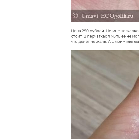
Цена 290 рублей. Но мне не жалко
стоит. В перчатках я мыть ее не м
что денег не жаль. А с моим мытье