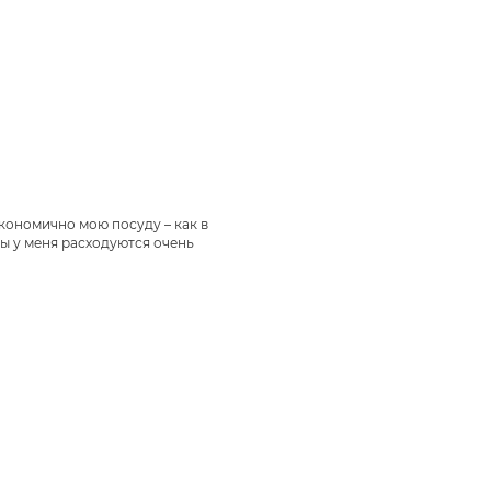
экономично мою посуду – как в
ы у меня расходуются очень