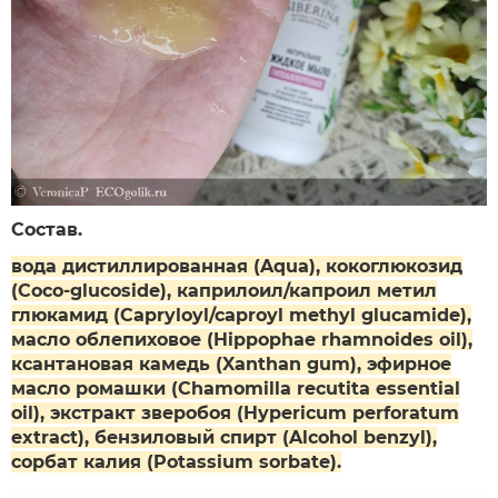
Состав.
вода дистиллированная (Aqua), кокоглюкозид
(Coco-glucoside), каприлоил/капроил метил
глюкамид (Capryloyl/caproyl methyl glucamide),
масло облепиховое (Hippophae rhamnoides оil),
ксантановая камедь (Xanthan gum), эфирное
масло ромашки (Chamomilla recutita essential
oil), экстракт зверобоя (Hypericum perforatum
extract), бензиловый спирт (Alcohol benzyl),
сорбат калия (Potassium sorbate).