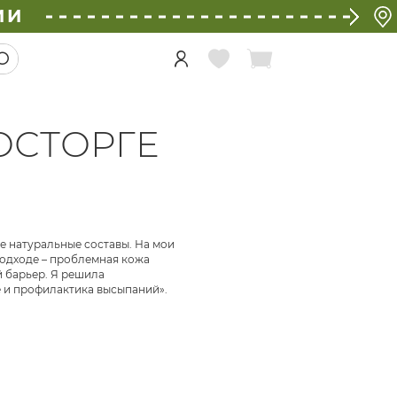
ИИ
ОСТОРГЕ
е натуральные составы. На мои
подходе – проблемная кожа
 барьер. Я решила
 и профилактика высыпаний».