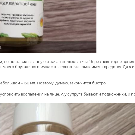
, но поставил в ванную и начал пользоваться. Через некоторое врем
т моего брутального мужа это серьезный комплимент средству. Да я и
ебольшой – 150 мл. Поэтому, думаю, закончится быстро.
 успокоить воспаления на лице. А у супруга бывают и подкожники, и п