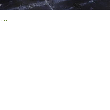
олик.