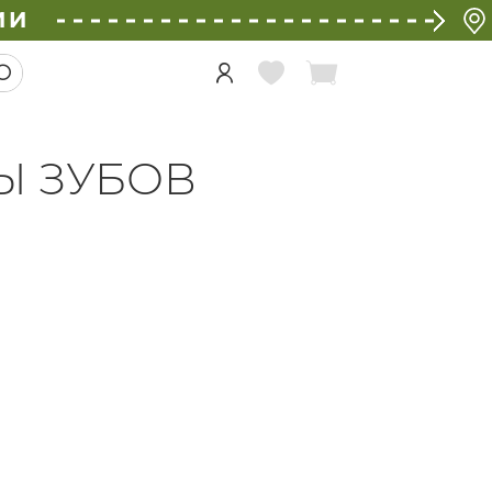
ИИ
Ы ЗУБОВ