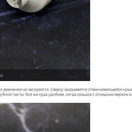
со временем не засоряется. Сверху закрывается отвинчивающейся кры
убной пасты. Всё же куда удобнее, когда крышка с откидным верхом и 