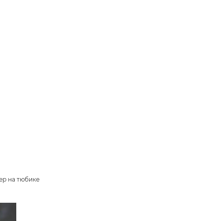
A
кер на тюбике