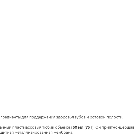
гредиенты для поддержания здоровья зубов и ротовой полости.
зрачный пластмассовый тюбик объёмом
50 мл
(
75 г
). Он приятно-шерша
ащитная металлизированная мембрана.