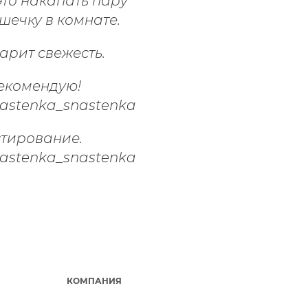
это накапать пару
шечку в комнате.
рит свежесть.
рекомендую!
стирование.
КОМПАНИЯ