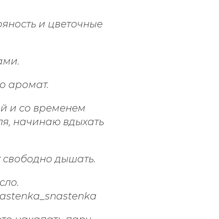
ряность и цветочные
ами.
о аромат.
ой и со временем
ля, начинаю вдыхать
т свободно дышать.
сло.