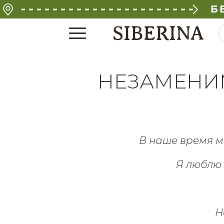
Б
НЕЗАМЕНИ
В наше время м
Я люблю 
Н