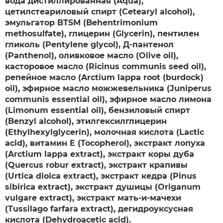
вода дистиллированная (Aqua),
цетилстеариловый спирт (Cetearyl alcohol),
эмульгатор BTSM (Behentrimonium
methosulfate), глицерин (Glycerin), пентилен
гликоль (Pentylene glycol), Д-пантенол
(Panthenol), оливковое масло (Olive oil),
касторовое масло (Ricinus communis seed oil),
репейное масло (Arctium lappa root (burdock)
оil), эфирное масло можжевельника (Juniperus
communis essential oil), эфирное масло лимона
(Limonum essential oil), бензиловый спирт
(Benzyl alcohol), этилгексилглицерин
(Ethylhexylglycerin), молочная кислота (Lactic
acid), витамин Е (Tocopherol), экстракт лопуха
(Arctium lappa extract), экстракт коры дуба
(Quercus robur extract), экстракт крапивы
(Urtica dioica extract), экстракт кедра (Pinus
sibirica extract), экстракт душицы (Origanum
vulgare extract), экстракт мать-и-мачехи
(Tussilago farfara extract), дегидроуксусная
кислота (Dehydroacetic acid).