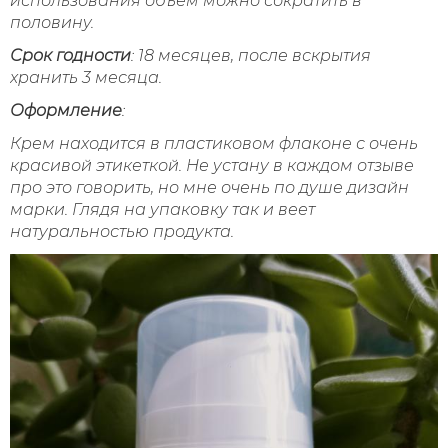
использования объем можно сократить в
половину.
Срок годности
: 18 месяцев, после вскрытия
хранить 3 месяца.
Оформление
:
Крем находится в пластиковом флаконе с очень
красивой этикеткой. Не устану в каждом отзыве
про это говорить, но мне очень по душе дизайн
марки. Глядя на упаковку так и веет
натуральностью продукта.