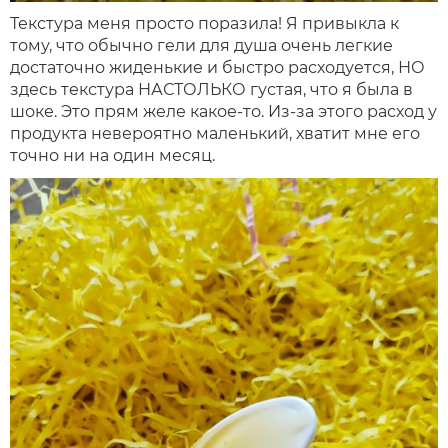
Текстура меня просто поразила! Я привыкла к
тому, что обычно гели для душа очень легкие
достаточно жиденькие и быстро расходуется, НО
здесь текстура НАСТОЛЬКО густая, что я была в
шоке. Это прям желе какое-то. Из-за этого расход у
продукта невероятно маленький, хватит мне его
точно ни на один месяц.