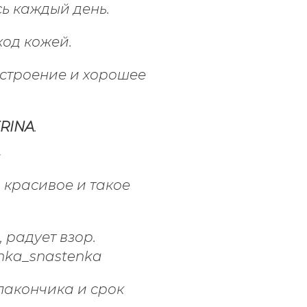
ь каждый день.
ход кожей.
астроение и хорошее
ERINA
.
 красивое и такое
 радует взор.
лакончика и срок