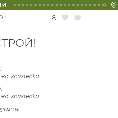
ИИ
ТРОЙ!
!
.
руками.