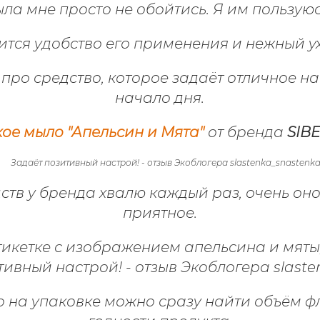
ыла мне просто не обойтись.
Я им пользуюс
тся удобство его применения и нежный у
 про средство, которое задаёт отличное н
начало дня.
ое мыло "Апельсин и Мята"
от бренда
SIB
тв у бренда хвалю каждый раз, очень оно
приятное.
тикетке с изображением апельсина и мяты,
то на упаковке можно сразу найти объём ф