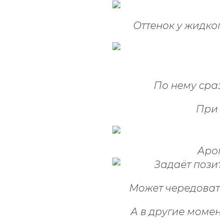
Оттенок у жидк
По нему сраз
При 
Аро
Может чередовать
А в другие моме