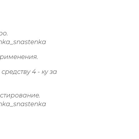
ро.
применения.
редству 4 - ку за
естирование.