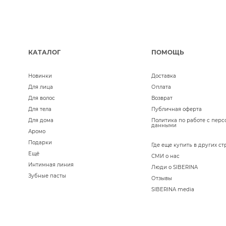
КАТАЛОГ
ПОМОЩЬ
Новинки
Доставка
Для лица
Оплата
Для волос
Возврат
Для тела
Публичная оферта
Для дома
Политика по работе с пер
данными
Аромо
Подарки
Где еще купить в других ст
Ещё
СМИ о нас
Интимная линия
Люди о SIBERINA
Зубные пасты
Отзывы
SIBERINA media