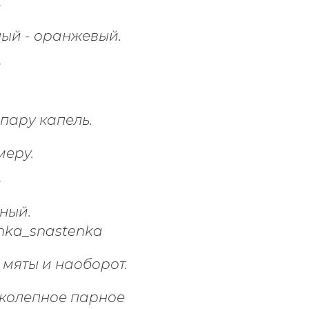
ый - оранжевый.
 пару капель.
меру.
ный.
 мяты и наоборот.
иколепное парное