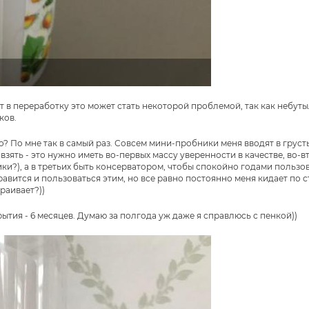
дает в переработку это может стать некоторой проблемой, так как небу
ков.
ло? По мне так в самый раз. Совсем мини-пробники меня вводят в грус
зять - это нужно иметь во-первых массу уверенности в качестве, во-в
тики?), а в третьих быть консерватором, чтобы спокойно годами пользо
нравится и пользоваться этим, но все равно постоянно меня кидает по 
траивает?))
рытия - 6 месяцев. Думаю за полгода уж даже я справлюсь с пенкой))