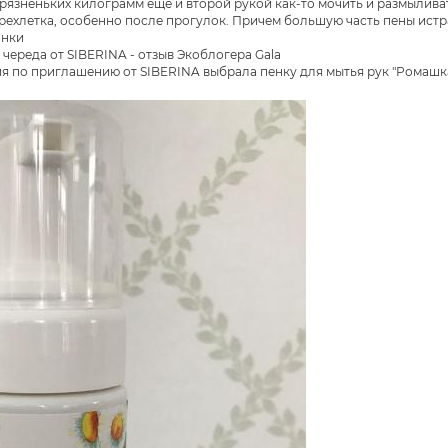
язненьких килограмм еще и второй рукой как-то мочить и размыливать
рехлетка, особенно после прогулок. Причем большую часть пены истр
анки
ния по приглашению от SIBERINA выбрала пенку для мытья рук "Ромашка