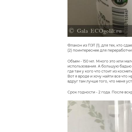
Флакон из ПЭТ (1), для тех, кто с
(2) поинтереснее для переработчи
Объем - 150 мл. Много это или ма
использования. А большую бадью в
где там у кого что стоит из косме
Вот я вроде и хочу найти все что 
вдруг там лучше того, что меня ус
Срок годности - 2 года. После вск