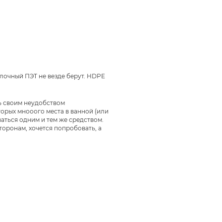
тылочный ПЭТ не везде берут. HDPE
ть своим неудобством
торых мнооого места в ванной (или
ваться одним и тем же средством.
сторонам, хочется попробовать, а