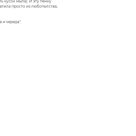
 кусок мыла). И эту пенку
атила просто из любопытства,
 и череда".