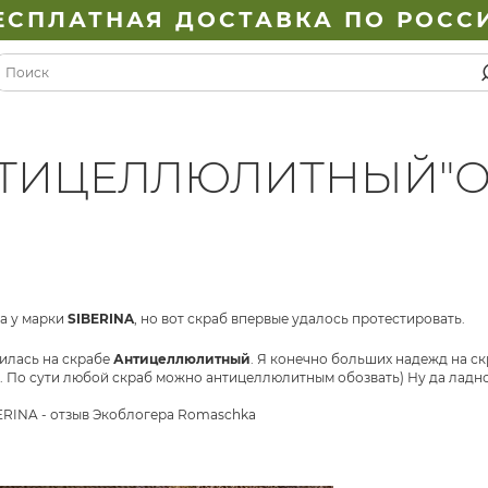
ЕСПЛАТНАЯ ДОСТАВКА ПО РОСС
НТИЦЕЛЛЮЛИТНЫЙ"ОТ
а у марки
SIBERINA
, но вот скраб впервые удалось протестировать.
илась на скрабе
Антицеллюлитный
. Я конечно больших надежд на ск
. По сути любой скраб можно антицеллюлитным обозвать) Ну да ладно