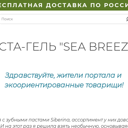
ЕСПЛАТНАЯ ДОСТАВКА ПО РОСС
ТА-ГЕЛЬ "SEA BREEZ
Здравствуйте, жители портала и
экоориентированные товарищи!
с зубными пастами Siberina, ассортимент у них дово
 И на этот раз я решила взять необычную, основывая