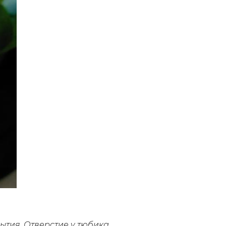
рытия.
Отверстие у тюбика