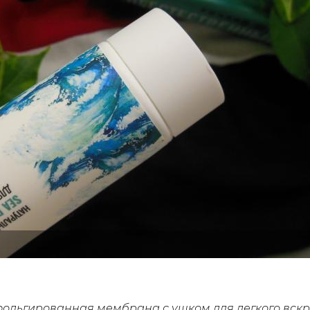
фольгированная мембрана
с ушком для легкого вск