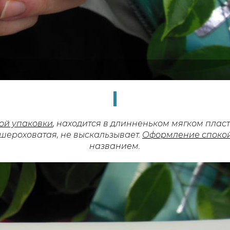
ой упаковки
, находится в длинненьком мягком плас
шероховатая, не выскальзывает.
Оформление спокой
названием.