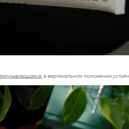
ткручивающаяся
, в вертикальном положении устойч