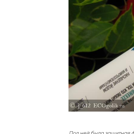
Под ней была
защитная 