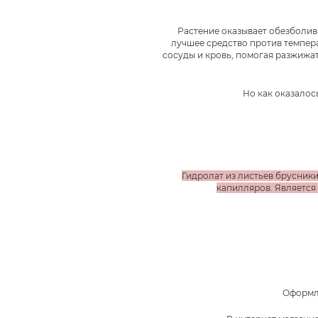
Растение оказывает обезболив
лучшее средство против темпер
сосуды и кровь, помогая разжижа
Но как оказалос
Гидролат из листьев брусники
капилляров. Является
Оформле