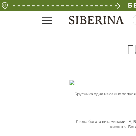
Б
Г
Брусника одна из самых популяр
Ягода богата витаминами - A, B
кислоты. Бог