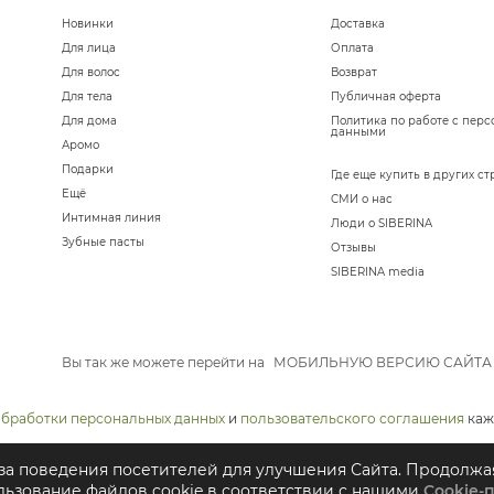
Новинки
Доставка
Для лица
Оплата
Для волос
Возврат
Для тела
Публичная оферта
Для дома
Политика по работе с пер
данными
Аромо
Подарки
Где еще купить в других ст
Ещё
СМИ о нас
Интимная линия
Люди о SIBERINA
Зубные пасты
Отзывы
SIBERINA media
Вы так же можете перейти на
МОБИЛЬНУЮ ВЕРСИЮ САЙТА
обработки персональных данных
и
пользовательского соглашения
каж
иза поведения посетителей для улучшения Сайта. Продолжа
льзование файлов cookie в соответствии с нашими
Cookie-