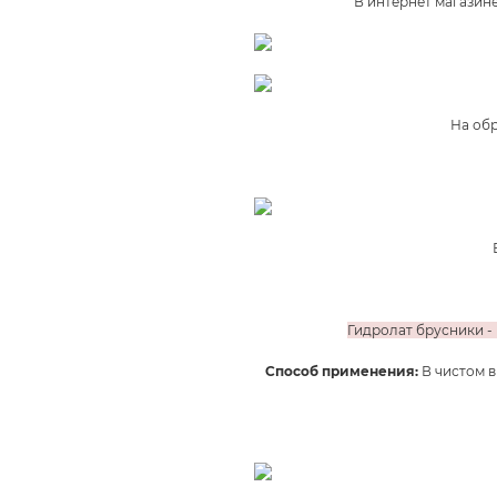
В интернет магазине
На обр
Гидролат брусники -
Способ применения:
В
чистом в