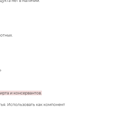
дукта нет в наличии.
вотных.
ь
ирта и консервантов.
тья. Использовать как компонент