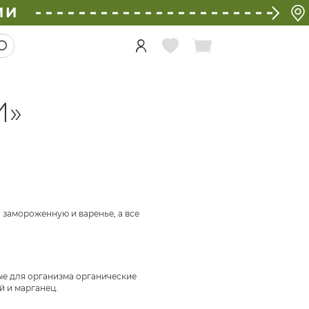
ИИ
И»
и замороженную и варенье, а все
жные для организма органические
й и марганец.