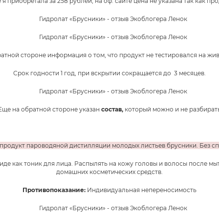
 я приобретала за 258 рублей, на оф. сайте цена не указана так как про
атной стороне информация о том, что продукт не тестировался на жи
Срок годности 1 год, при вскрытии сокращается до 3 месяцев.
Еще на обратной стороне указан
состав,
который можно и не разбират
 продукт пароводяной дистилляции молодых листьев брусники. Без сп
иде как тоник для лица. Распылять на кожу головы и волосы после мы
домашних косметических средств.
Противопоказание:
Индивидуальная непереносимость