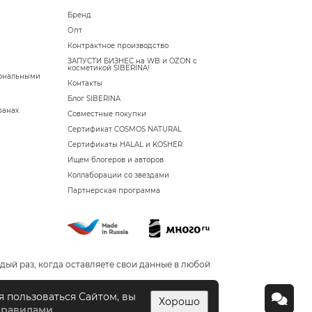
Бренд
Опт
Контрактное производство
ЗАПУСТИ БИЗНЕС на WB и OZON с
косметикой SIBERINA!
сональными
Контакты
Блог SIBERINA
ранах
Совместные покупки
Сертификат COSMOS NATURAL
Сертификаты HALAL и KOSHER
Ищем блогеров и авторов
Коллаборации со звездами
Партнерская программа
дый раз, когда оставляете свои данные в любой
я пользоваться Сайтом, вы
Хорошо
правилами