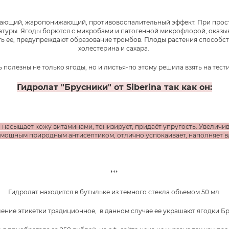
ающий, жаропонижающий, противовоспалительный эффект. При прост
атуры. Ягоды борются с микробами и патогенной микрофлорой, оказы
ть ее, предупреждают образование тромбов. Плоды растения способс
холестерина и сахара.
ь полезны не только ягоды, но и листья-по этому решила взять на тес
Гидролат "Брусники" от Siberina так как он:
 насыщает кожу витаминами, тонизирует, придаёт упругость. Увеличи
 мощным природным антисептиком, отлично успокаивает, наполняет вл
***
Гидролат находится в бутыльке из темного стекла объемом 50 мл.
ние этикетки традиционное, в данном случае ее украшают ягодки Б