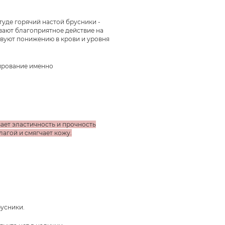
уде горячий настой брусники -
вают благоприятное действие на
твуют понижению в крови и уровня
тирование именно
вает эластичность и прочность
агой и смягчает кожу.
русники.