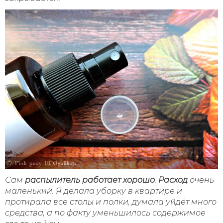
Сам
распылитель работает хорошо
.
Расход
очень
маленький. Я делала уборку в квартире и
протирала все столы и полки, думала уйдёт много
средства, а по факту уменьшилось содержимое