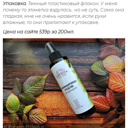
Упаковка.
Темный пластиковый флакон.
У меня
почему то этикетка вздулась.. но не суть.
Сама она
гладкая, мне не очень нравится, если руки
влажные, то они прилипают к упаковке.
Цена на сайте 539р за 200мл.