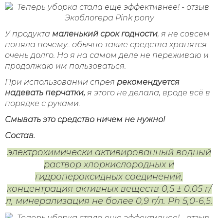
У продукта
маленький срок годности
, я не совсем
поняла почему.. обычно такие средства хранятся
очень долго. Но я на самом деле не переживаю и
продолжаю им пользоваться.
При использовании спрея
рекомендуется
надевать перчатки,
я этого не делала, вроде всё в
порядке с руками.
Смывать это средство ничем не нужно!
Состав.
электрохимически активированный водный
раствор хлоркислородных и
гидропероксидных соединений,
концентрация активных веществ 0,5 ± 0,05 г/
л, минерализация не более 0,9 г/л. Ph 5,0-6,5.