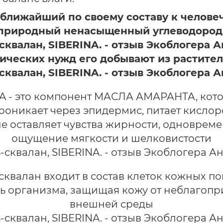
о ближайший по своему составу к челове
природный ненасыщенный углеводоро
ических нужд его добывают из растите
A - это компонент МАСЛА АМАРАНТА, кот
роникает через эпидермис, питает кисло
не оставляет чувства жирности, одноврем
ощущение мягкости и шелковистости
о сквалан входит в состав клеток кожных п
ь организма, защищая кожу от неблагоп
внешней среды