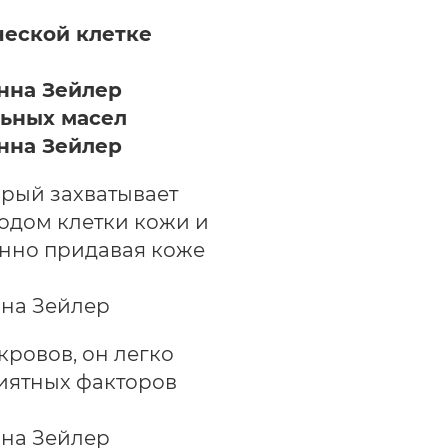
ческой клетке
д
льных масел
орый захватывает
родом клетки кожи и
енно придавая коже
окровов, он легко
риятных факторов