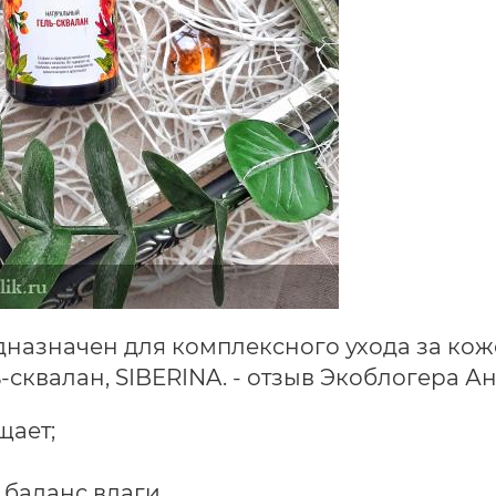
дназначен для комплексного ухода за кож
щает;
 баланс влаги.