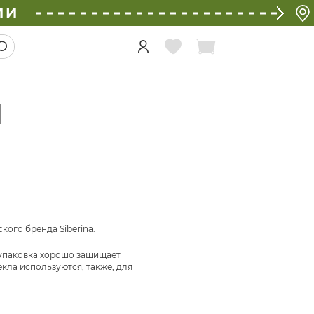
ИИ
Ы
ого бренда Siberina.
 упаковка хорошо защищает
кла используются, также, для