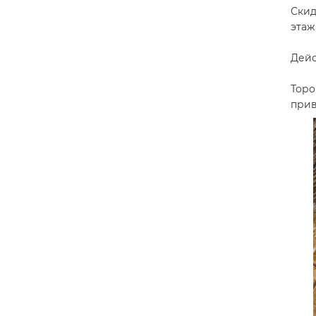
Скид
этаж
Дейс
Тор
прив