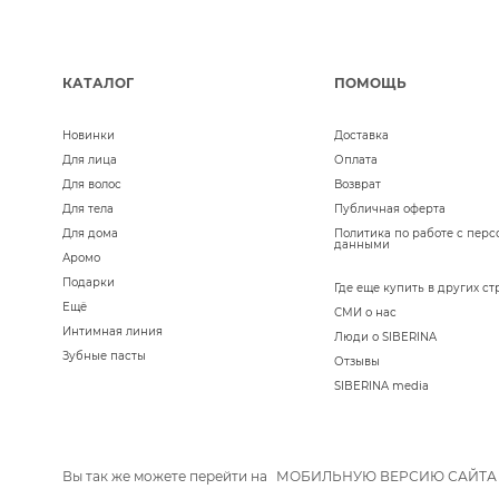
КАТАЛОГ
ПОМОЩЬ
Новинки
Доставка
Для лица
Оплата
Для волос
Возврат
Для тела
Публичная оферта
Для дома
Политика по работе с пер
данными
Аромо
Подарки
Где еще купить в других ст
Ещё
СМИ о нас
Интимная линия
Люди о SIBERINA
Зубные пасты
Отзывы
SIBERINA media
Вы так же можете перейти на
МОБИЛЬНУЮ ВЕРСИЮ САЙТА