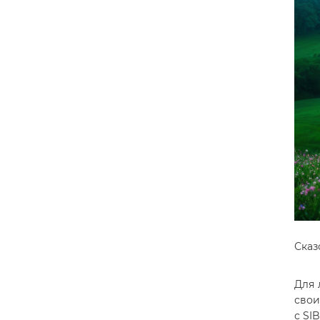
Сказ
Для 
свои
с SI