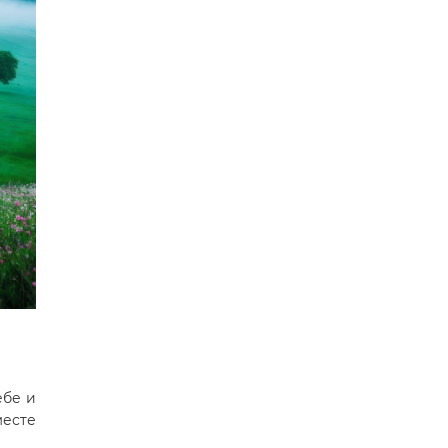
ебе и
месте