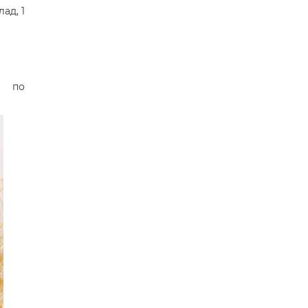
ад, 1
р по