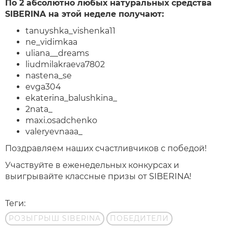
По 2 абсолютно любых натуральных средства
SIBERINA на этой неделе получают:
tanuyshka_vishenka11
ne_vidimkaa
uliana__dreams
liudmilakraeva7802
nastena_se
evga304
ekaterina_balushkina_
2nata_
maxi.osadchenko
valeryevnaaa_
Поздравляем наших счастливчиков с победой!
Участвуйте в еженедельных конкурсах и
выигрывайте классные призы от SIBERINA!
Теги:
РОЗЫГРЫШ SIBERINA
ПОБЕДИТЕЛИ