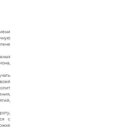
имени
ечную
лене
ажных
она,
чать
своей
олит
ения,
тий,
оту,
ся с
ржке