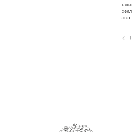
таки
реал
этот
Н