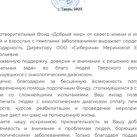
отворительный Фонд «Добрый мир» от своего имени и 
й и взрослых с тяжелыми заболеваниями выражает серд
годарность Директору ООО «Сиберина» Мериновой Е
ольевне.
казанную поддержку, доверие и внимание к решению в
иальных задач во благо людей Тверского реги
кнувшихся с онкологическим диагнозом.
дечно благодарим за бесценную возможность полу
временную помощь подопечным Фонду, столкнувшимся в 
ни со сложнейшими испытаниями. Ваш вклад позв
печить людям с онкологическим диагнозом оплату леч
арств, курсов реабилитации и проведение мероприя
рые дают им шанс на полноценную жизнь.
мите нашу искреннюю признательность за Вашу добр
ывчивость и внимание к проблемам людей, борющих
ологическими заболеваниями. Только благодаря подде