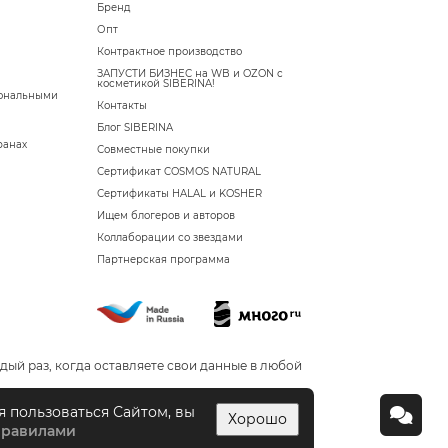
Бренд
Опт
Контрактное производство
ЗАПУСТИ БИЗНЕС на WB и OZON с
косметикой SIBERINA!
сональными
Контакты
Блог SIBERINA
ранах
Совместные покупки
Сертификат COSMOS NATURAL
Сертификаты HALAL и KOSHER
Ищем блогеров и авторов
Коллаборации со звездами
Партнерская программа
дый раз, когда оставляете свои данные в любой
я пользоваться Сайтом, вы
Хорошо
правилами