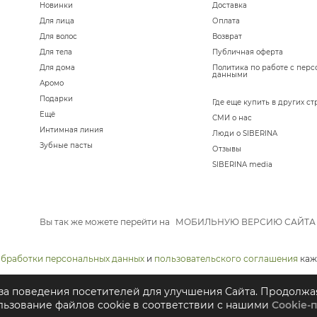
Новинки
Доставка
Для лица
Оплата
Для волос
Возврат
Для тела
Публичная оферта
Для дома
Политика по работе с пер
данными
Аромо
Подарки
Где еще купить в других ст
Ещё
СМИ о нас
Интимная линия
Люди о SIBERINA
Зубные пасты
Отзывы
SIBERINA media
Вы так же можете перейти на
МОБИЛЬНУЮ ВЕРСИЮ САЙТА
обработки персональных данных
и
пользовательского соглашения
каж
иза поведения посетителей для улучшения Сайта. Продолжа
льзование файлов cookie в соответствии с нашими
Cookie-