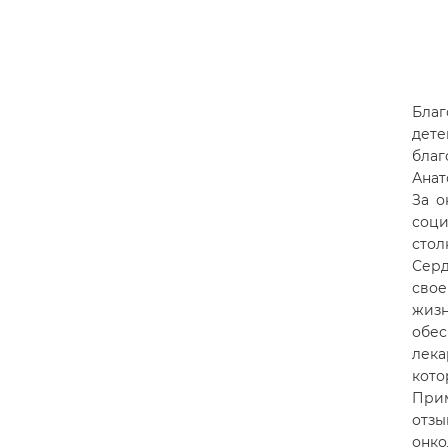
Благ
дете
бла
Анат
За о
соц
стол
Сер
свое
жиз
обес
лек
кото
При
отз
онк