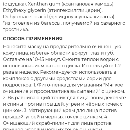
(отдушка), Xanthan gum (ксантановая камедь),
Ethylhexylglycerin (этилгексилглицерин),
Dehydroacetic acid (дегидроуксусная кислота).
*изготовлен из багассы, получаемой из сахарного
тростника.
СПОСОБ ПРИМЕНЕНИЯ
Нанесите маску на предварительно очищенную
кожу лица, избегая области вокруг глаз и губ.
Оставьте на 10-15 минут. Смойте теплой водой с
использованием ватного диска. Используйте 1-2
раза в неделю. Рекомендуется использовать в
комплексе с другими средствами серии для
подростков: 1. Фито-пенка для умывания "Мягкое
очищение и профилактика высыпаний" с цинком.
2. Выравнивающий тоник для лица, зоны декольте
и спины против прыщей, угрей и чёрных точек с
цинком. 3. Матирующий крем для лица против
прыщей, угрей и чёрных точек с цинком. 4.
Очищающий скраб-пилинг для лица против
прыщей, угрей и чёрных точек с цинком.