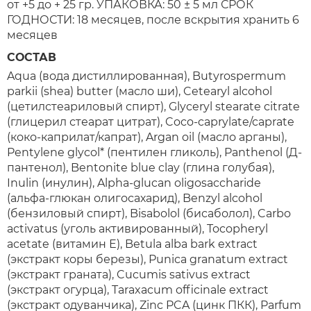
от +5 до + 25 гр. УПАКОВКА: 50 ± 5 мл СРОК
ГОДНОСТИ: 18 месяцев, после вскрытия хранить 6
месяцев
СОСТАВ
Aqua (вода дистиллированная), Butyrospermum
parkii (shea) butter (масло ши), Cetearyl alcohol
(цетилстеариловый спирт), Glyceryl stearate citrate
(глицерил стеарат цитрат), Coco-caprylate/caprate
(коко-каприлат/капрат), Argan oil (масло арганы),
Pentylene glycol* (пентилен гликоль), Panthenol (Д-
пантенол), Bentonite blue clay (глина голубая),
Inulin (инулин), Alpha-glucan oligosaccharide
(альфа-глюкан олигосахарид), Benzyl alcohol
(бензиловый спирт), Bisabolol (бисаболол), Carbo
activatus (уголь активированный), Tocopheryl
acetate (витамин Е), Betula alba bark extract
(экстракт коры березы), Punica granatum extract
(экстракт граната), Cucumis sativus extract
(экстракт огурца), Taraxacum officinale extract
(экстракт одуванчика), Zinc PCA (цинк ПКК), Parfum