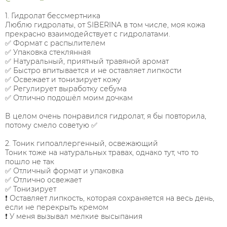
⠀
1. Гидролат бессмертника
Люблю гидролаты, от SIBERINA в том числе, моя кожа
прекрасно взаимодействует с гидролатами.
✅ Формат с распылителем
✅ Упаковка стеклянная
✅ Натуральный, приятный травяной аромат
✅ Быстро впитывается и не оставляет липкости
✅ Освежает и тонизирует кожу
✅ Регулирует выработку себума
✅ Отлично подошёл моим дочкам
⠀
В целом очень понравился гидролат, я бы повторила,
потому смело советую ✅
⠀
2. Тоник гипоаллергенный, освежающий
Тоник тоже на натуральных травах, однако тут, что то
пошло не так
✅ Отличный формат и упаковка
✅ Отлично освежает
✅ Тонизирует
❗ Оставляет липкость, которая сохраняется на весь день,
если не перекрыть кремом
❗ У меня вызывал мелкие высыпания
⠀