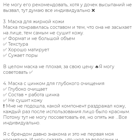
Не могу его рекомендовать, хотя у дочек высыпаний не
вызвал, тут думаю все индивидуально ❌
⠀
3. Маска для жирной кожи
Маска понравилась составом и тем, что она не засыхает
на лице, тем самым не сушит кожу.
✅ Формат и не большой объем
✅ Текстура
✅ Хорошо матирует
✅ Сужает поры
⠀
В целом маска не плохая, за свою цену 🔥Я могу
советовать ✅
⠀
4. Маска с цинком для глубокого очищения
✅ Глубоко очищает
✅ Состав + работа цинка
✅ Не сушит кожу
❗ Мне не подошла, какой компонент раздражал кожу,
каждый раз после использования лицо было красным.
Потому тут не могу посоветовать ее, но опять же ...Все
индивидуально.
⠀
Я с брендом давно знакома и это не первая моя
косметика. И могу сказать, что уход за волосами и