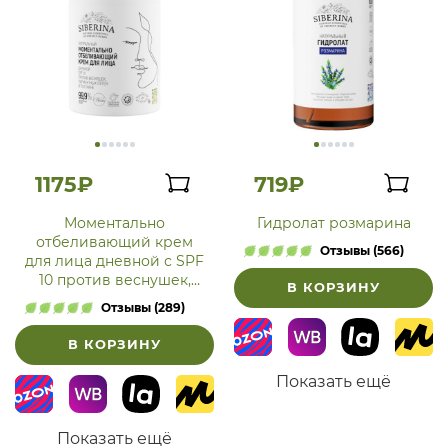
1175₽
719₽
Моментально
Гидролат розмарина
отбеливающий крем
Отзывы (566)
для лица дневной с SPF
10 против веснушек,
В КОРЗИНУ
пигментных пятен и
Отзывы (289)
постакне
В КОРЗИНУ
Показать ещё
Показать ещё