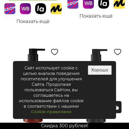
Показать ещё
Показать ещё
Сайт использует cookie с
Хорошо
целью анализа поведения
посетителей для улучшения
Сайта. Продолжая
пользоваться Сайтом, вы
соглашаетесь на
использование файлов cookie
в соответствии с нашими
Cookie-правилами
Скидка 300 рублей!