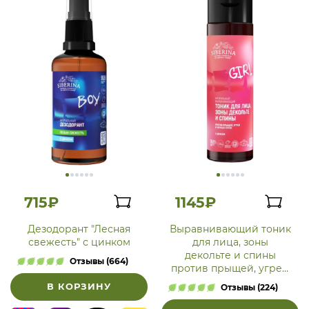
715₽
1145₽
Дезодорант "Лесная
Выравнивающий тоник
свежесть" с цинком
для лица, зоны
декольте и спины
Отзывы (664)
против прыщей, угрей
и чёрных точек с
В КОРЗИНУ
Отзывы (224)
цинком