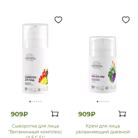
909₽
909₽
Сыворотка для лица
Крем для лица
"Витаминный комплекс
увлажняющий дневной
(A,E,C,F)"