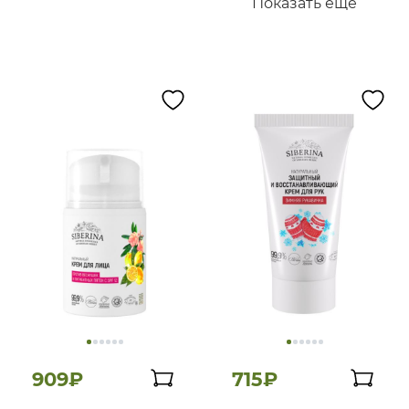
Показать ещё
909₽
715₽