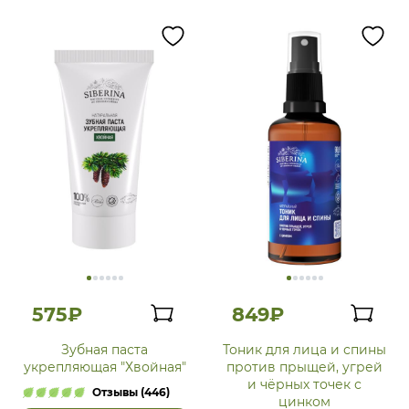
575₽
849₽
Зубная паста
Тоник для лица и спины
укрепляющая "Хвойная"
против прыщей, угрей
и чёрных точек с
Отзывы (446)
цинком