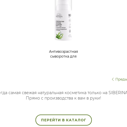
Антивозрастная
сыворотка для
контура вокруг глаз
от мимических
морщин с
комплексом
Преды
водорослей и
пептидами
гда самая свежая натуральная косметика только на SIBERIN
Прямо с производства к вам в руки!
ПЕРЕЙТИ В КАТАЛОГ