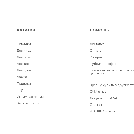
КАТАЛОГ
ПОМОЩЬ
Новинки
Доставка
Для лица
Оплата
Для волос
Возврат
Для тела
Публичная оферта
Для дома
Политика по работе с пер
данными
Аромо
Подарки
Где еще купить в других ст
Ещё
СМИ о нас
Интимная линия
Люди о SIBERINA
Зубные пасты
Отзывы
SIBERINA media