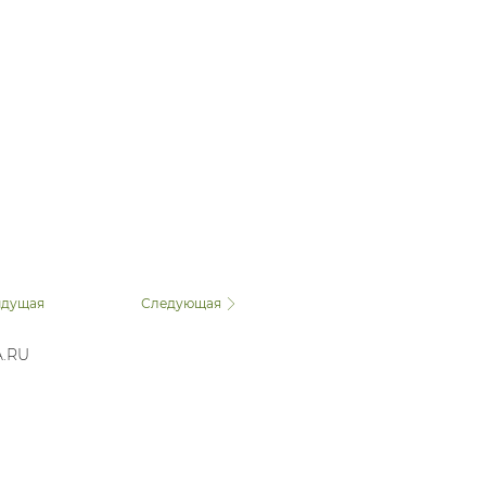
дущая
Следующая
A.RU