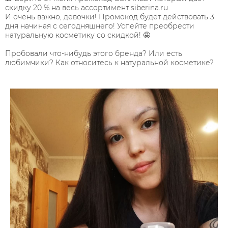
скидку 20 % на весь ассортимент siberina.ru
И очень важно, девочки! Промокод будет действовать 3
дня начиная с сегодняшнего! Успейте преобрести
натуральную косметику со скидкой! 🤩
Пробовали что-нибудь этого бренда? Или есть
любимчики? Как относитесь к натуральной косметике?