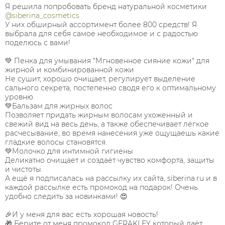
Я решила попробовать бренд натуральной косметики
@siberina_cosmetics
У них обширный ассортимент более 800 средств! Я
выбрала для себя самое необходимое и с радостью
поделюсь с вами!
💚 Пенка для умывания "Мгновенное сияние кожи" для
жирной и комбинированной кожи
Не сушит, хорошо очищает, регулирует выделение
сального секрета, постепенно сводя его к оптимальному
уровню.
💚Бальзам для жирных волос
Позволяет придать жирным волосам ухоженный и
свежий вид на весь день, а также обеспечивает лёгкое
расчесывание, во время нанесения уже ощущаешь какие
гладкие волосы становятся.
💚Молочко для интимной гигиены
Деликатно очищает и создаёт чувство комфорта, защиты
и чистоты.
А ещё я подписалась на рассылку их сайта, siberina.ru и в
каждой рассылке есть промокод на подарок! Очень
удобно следить за новинками! 😍
🎉И у меня для вас есть хорошая новость!
🎁 Берите от меня промокод GERAKLEY который даёт