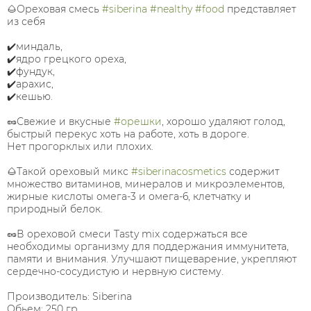
🌰Ореховая смесь
#siberina
#nealthy
#food
представляет
из себя
✔️миндаль,
✔️ядро грецкого ореха,
✔️фундук,
✔️арахис,
✔️кешью.
🥜Свежие и вкусные
#орешки
, хорошо удаляют голод,
быстрый перекус хоть на работе, хоть в дороге.
Нет прогорклых или плохих.
🌰Такой ореховый микс
#siberinacosmetics
содержит
множество витаминов, минералов и микроэлементов,
жирные кислоты омега-3 и омега-6, клетчатку и
природный белок.
🥜В ореховой смеси Tasty mix содержаться все
необходимы организму для поддержания иммунитета,
памяти и внимания. Улучшают пищеварение, укрепляют
сердечно-сосудистую и нервную систему.
Производитель: Siberina
Обьем: 250 гр.