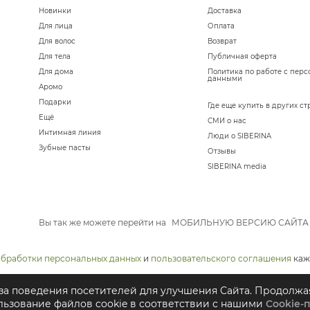
Новинки
Доставка
Для лица
Оплата
Для волос
Возврат
Для тела
Публичная оферта
Для дома
Политика по работе с пер
данными
Аромо
Подарки
Где еще купить в других ст
Ещё
СМИ о нас
Интимная линия
Люди о SIBERINA
Зубные пасты
Отзывы
SIBERINA media
Вы так же можете перейти на
МОБИЛЬНУЮ ВЕРСИЮ САЙТА
обработки персональных данных
и
пользовательского соглашения
каж
иза поведения посетителей для улучшения Сайта. Продолжа
льзование файлов cookie в соответствии с нашими
Cookie-