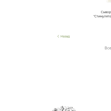
Сывор
"Стимулято
объема 
Назад
Все