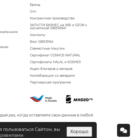
Бренд
Опт
Контрактное производство
ЗАПУСТИ БИЗНЕС на WB и OZON с
косметикой SIBERINA!
сональными
Контакты
Блог SIBERINA
ранах
Совместные покупки
Сертификат COSMOS NATURAL
Сертификаты HALAL и KOSHER
Ищем блогеров и авторов
Коллаборации со звездами
Партнерская программа
дый раз, когда оставляете свои данные в любой
я пользоваться Сайтом, вы
Хорошо
правилами