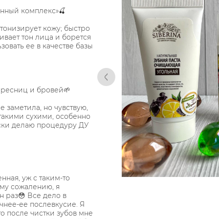
нный комплекс»🍒
тонизирует кожу; быстро
ивает тон лица и борется
овать ее в качестве базы
ресниц и бровей🌱
 заметила, но чувствую,
 такими сухими, особенно
ески делаю процедуру ДУ
енная, уж с таким-то
ому сожалению, я
н раз😳 Все дело в
очнее-ее послевкусие. Я
то после чистки зубов мне