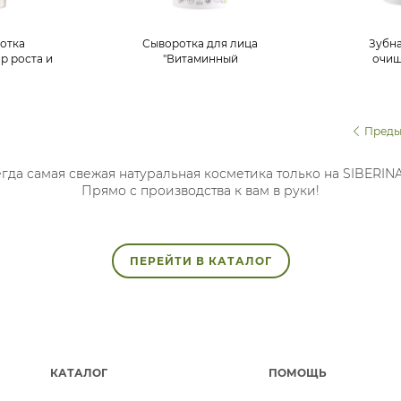
отка
Сыворотка для лица
Зубна
р роста и
"Витаминный
очи
ресниц"
комплекс (A,E,C,F)"
"Уго
Преды
гда самая свежая натуральная косметика только на SIBERIN
Прямо с производства к вам в руки!
ПЕРЕЙТИ В КАТАЛОГ
КАТАЛОГ
ПОМОЩЬ