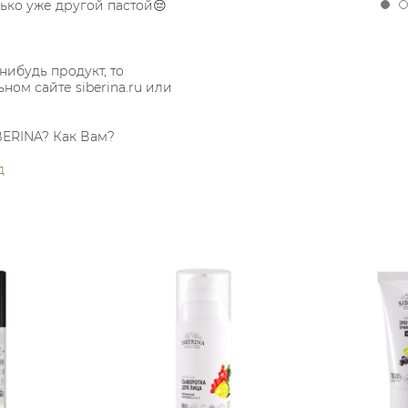
лько уже другой пастой😔
нибудь продукт, то
ном сайте siberina.ru или
BERINA? Как Вам?
д