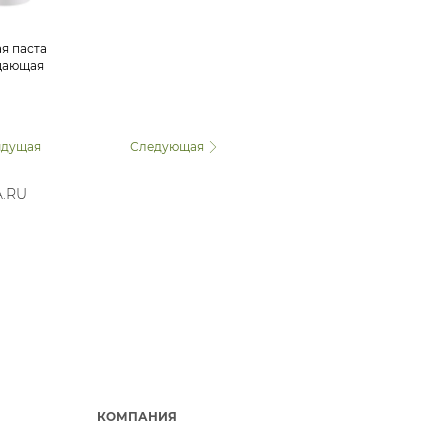
я паста
щающая
льная"
дущая
Следующая
A.RU
КОМПАНИЯ