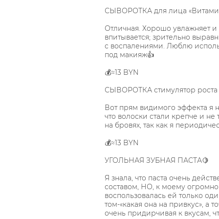
СЫВОРОТКА для лица «Витами
Отличная. Хорошо увлажняет и 
впитывается; зрительно выравн
с воспалениями. Люблю использ
под макияж👍
💰≈13 BYN
СЫВОРОТКА стимулятор роста 
Вот прям видимого эффекта я не
что волоски стали крепче и не
на бровях, так как я периодич
💰≈13 BYN
УГОЛЬНАЯ ЗУБНАЯ ПАСТА🍋
Я знала, что паста очень действ
составом, НО, к моему огромн
воспользовалась ей только оди
том-«какая она на привкус», а т
очень придирчивая к вкусам, ч