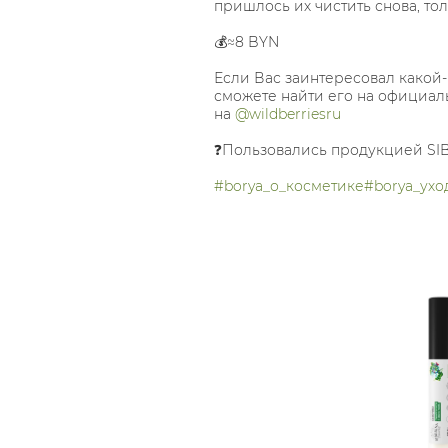
пришлось их чистить снова, то
💰≈8 BYN
Если Вас заинтересовал какой-
сможете найти его на официаль
на
@wildberriesru
❓Пользовались продукцией SI
#borya_о_косметике
#borya_ухо