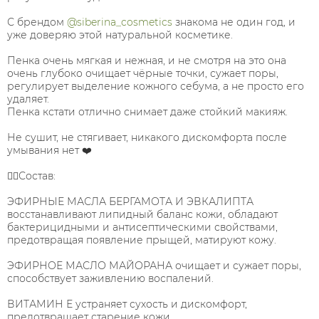
С брендом
@siberina_cosmetics
знакома не один год, и
уже доверяю этой натуральной косметике.
Пенка очень мягкая и нежная, и не смотря на это она
очень глубоко очищает чёрные точки, сужает поры,
регулирует выделение кожного себума, а не просто его
удаляет.
Пенка кстати отлично снимает даже стойкий макияж.
Не сушит, не стягивает, никакого дискомфорта после
умывания нет ❤️
💁‍♀️Состав:
ЭФИРНЫЕ МАСЛА БЕРГАМОТА И ЭВКАЛИПТА
восстанавливают липидный баланс кожи, обладают
бактерицидными и антисептическими свойствами,
предотвращая появление прыщей, матируют кожу.
ЭФИРНОЕ МАСЛО МАЙОРАНА очищает и сужает поры,
способствует заживлению воспалений.
ВИТАМИН Е устраняет сухость и дискомфорт,
предотвращает старение кожи.