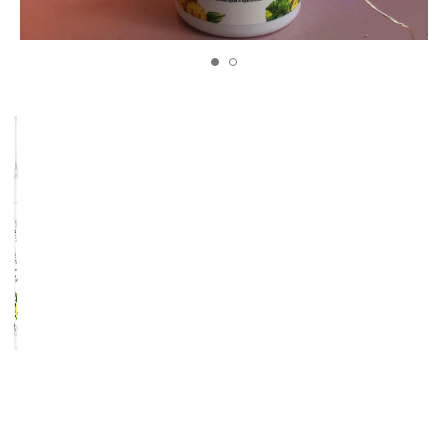
Пенка для
умывания
"Мгновенное
сияние