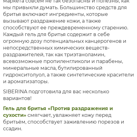
маркета совсем не так безопасны и полезны, как
мы привыкли думать. Большинство средств для
бритья включают ингредиенты, которые
вызывают раздражение кожи, а также
способствуют ее преждевременному старению.
Каждый гель для бритья содержит в себе
огромную дозу потенциальных канцерогенов и
непосредственных химических веществ-
раздражителей, так как триэтаноламин,
всевозможные пропиленгликоли и парабены,
минеральные масла, бутилированный
гидрокситолуол, а также синтетические красители
и ароматизаторы.
SIBERINA подготовила для вас несколько
вариантов!
Гель для бритья «Против раздражения и
сухости»
смягчает, увлажняет кожу перед
бритьём, способствует заживлению порезов и
ссадин.