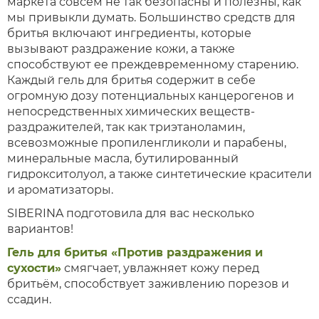
маркета совсем не так безопасны и полезны, как
мы привыкли думать. Большинство средств для
бритья включают ингредиенты, которые
вызывают раздражение кожи, а также
способствуют ее преждевременному старению.
Каждый гель для бритья содержит в себе
огромную дозу потенциальных канцерогенов и
непосредственных химических веществ-
раздражителей, так как триэтаноламин,
всевозможные пропиленгликоли и парабены,
минеральные масла, бутилированный
гидрокситолуол, а также синтетические красители
и ароматизаторы.
SIBERINA подготовила для вас несколько
вариантов!
Гель для бритья «Против раздражения и
сухости»
смягчает, увлажняет кожу перед
бритьём, способствует заживлению порезов и
ссадин.