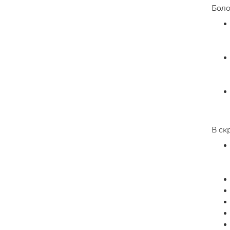
Боло
В ск