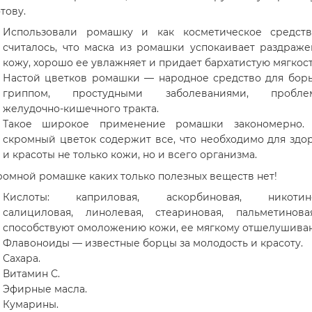
тову.
Использовали ромашку и как косметическое средст
считалось, что маска из ромашки успокаивает раздраж
кожу, хорошо ее увлажняет и придает бархатистую мягкост
Настой цветков ромашки — народное средство для бор
гриппом, простудными заболеваниями, пробле
желудочно-кишечного тракта.
Такое широкое применение ромашки закономерно. 
скромный цветок содержит все, что необходимо для здо
и красоты не только кожи, но и всего организма.
ромной ромашке каких только полезных веществ нет!
Кислоты: каприловая, аскорбиновая, никотино
салициловая, линолевая, стеариновая, пальметинов
способствуют омоложению кожи, ее мягкому отшелушива
Флавоноиды — известные борцы за молодость и красоту.
Сахара.
Витамин С.
Эфирные масла.
Кумарины.