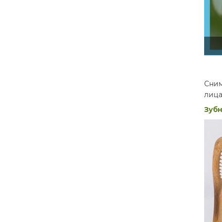
Сним
лица
Зубн