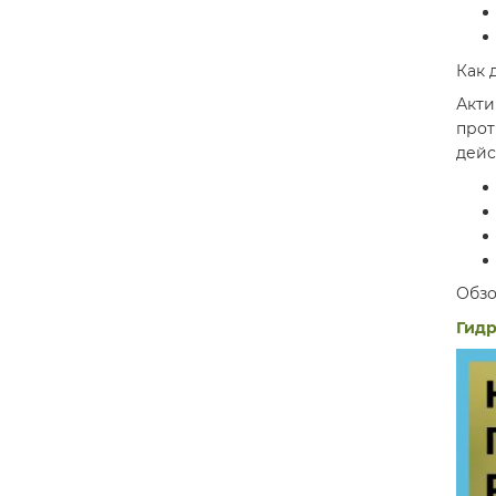
Как 
Акт
про
дейс
Обзо
Гид