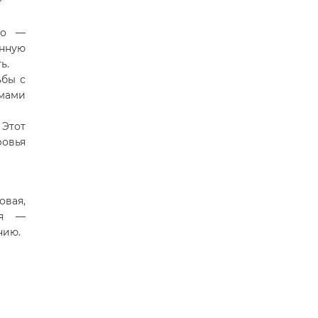
во —
енную
ь.
ьбы с
мами
Этот
ровья
вая,
ая —
нию.