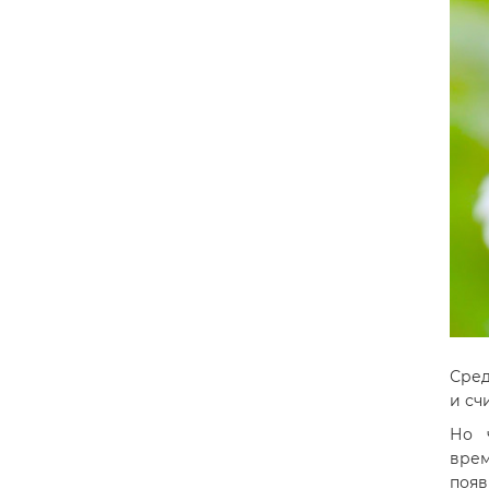
Сред
и сч
Но 
врем
появ