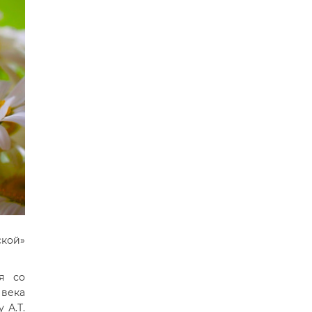
ской»
я со
 века
 А.Т.