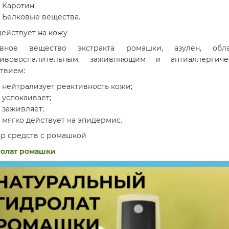
Каротин.
Белковые вещества.
действует на кожу
ивное вещество экстракта ромашки, азулен, обла
тивовоспалительным, заживляющим и антиаллергиче
твием:
нейтрализует реактивность кожи;
успокаивает;
заживляет;
мягко действует на эпидермис.
р средств с ромашкой
ролат ромашки