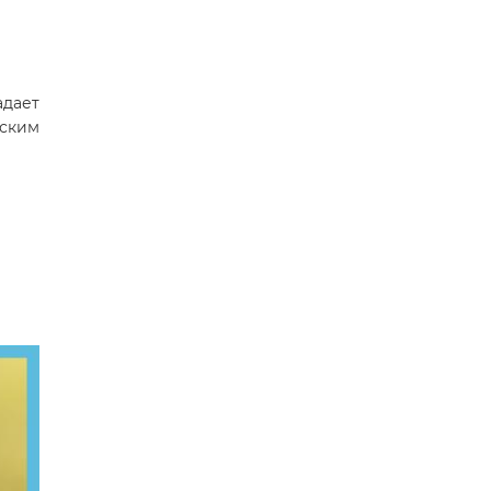
дает
ским