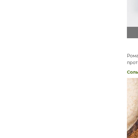
Ром
прот
Соль