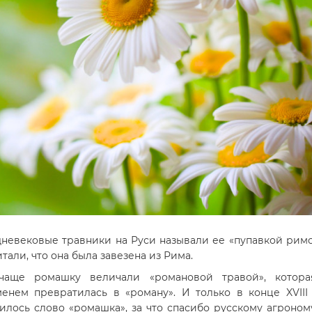
невековые травники на Руси называли ее «пупавкой рим
итали, что она была завезена из Рима.
чаще ромашку величали «романовой травой», котора
енем превратилась в «роману». И только в конце XVIII
илось слово «ромашка», за что спасибо русскому агроному