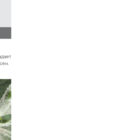
дает
сен.