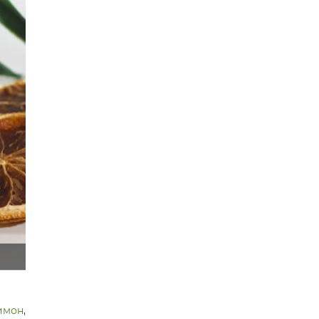
имон
,