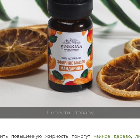
Перейти к товару
зить повышенную жирность помогут
чайное дерево
,
л