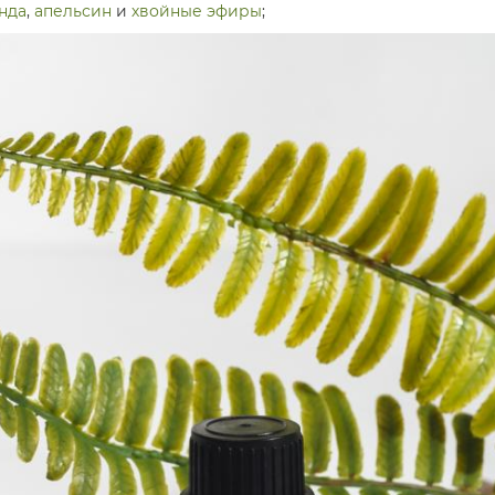
нда
,
апельсин
и
хвойные эфиры
;