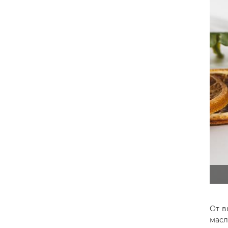
От в
мас