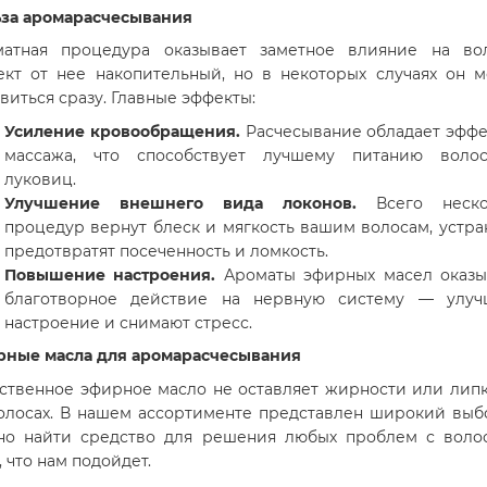
за аромарасчесывания
матная процедура оказывает заметное влияние на вол
кт от нее накопительный, но в некоторых случаях он 
виться сразу. Главные эффекты:
Усиление кровообращения.
Расчесывание обладает эфф
массажа, что способствует лучшему питанию волос
луковиц.
Улучшение внешнего вида локонов.
Всего неско
процедур вернут блеск и мягкость вашим волосам, устра
предотвратят посеченность и ломкость.
Повышение настроения.
Ароматы эфирных масел оказы
благотворное действие на нервную систему — улуч
настроение и снимают стресс.
ные масла для аромарасчесывания
ственное эфирное масло не оставляет жирности или лип
олосах. В нашем ассортименте представлен широкий вы
о найти средство для решения любых проблем с воло
, что нам подойдет.