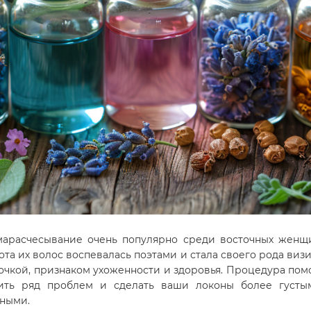
арасчесывание очень популярно среди восточных жен
ота их волос воспевалась поэтами и стала своего рода виз
очкой, признаком ухоженности и здоровья. Процедура пом
ить ряд проблем и сделать ваши локоны более густы
ными.