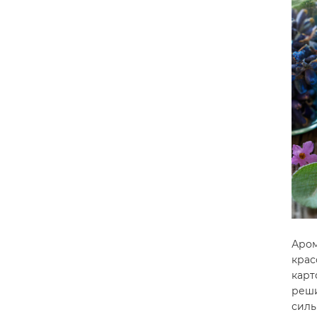
Аром
крас
карт
реш
силь