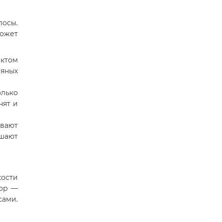
осы.
может
ектом
яных
лько
нят и
вают
шают
кости
бор —
сами.