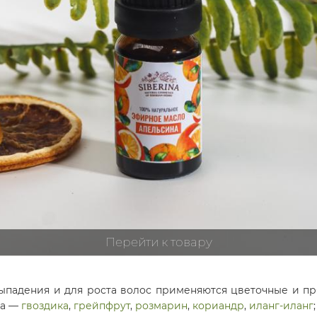
Перейти к товару
ыпадения и для роста волос применяются цветочные и п
ла —
гвоздика
,
грейпфрут
,
розмарин
,
кориандр
,
иланг-иланг
;