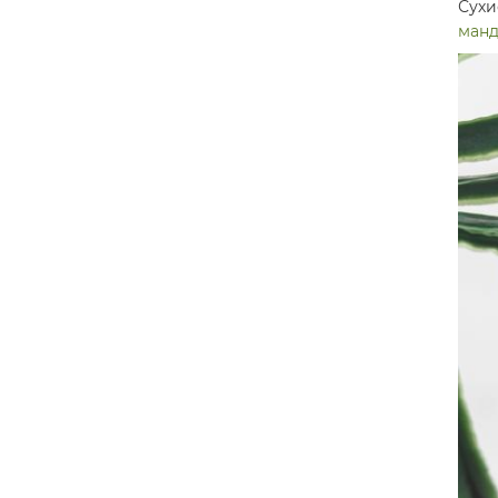
Сухи
ман