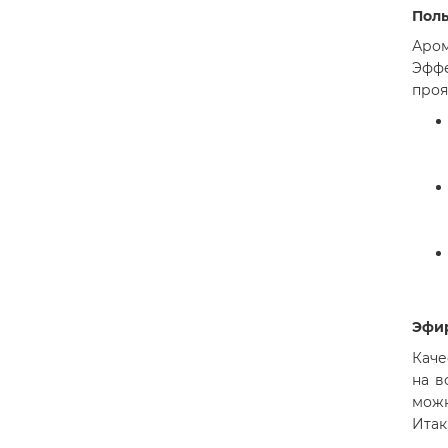
Поль
Аро
Эффе
проя
Эфир
Каче
на в
можн
Итак