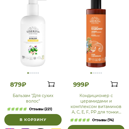
879₽
999₽
Бальзам "Для сухих
Кондиционер с
волос"
церамидами и
комплексом витаминов
Отзывы (221)
A, C, E, F, PP для тонких
волос
В КОРЗИНУ
Отзывы (74)