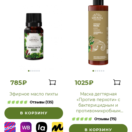
785₽
1025₽
Эфирное масло пихты
Маска дегтярная
«Против перхоти» с
Отзывы (135)
бактерицидным и
противомикробным
В КОРЗИНУ
действием
Отзывы (75)
В КОРЗИНУ