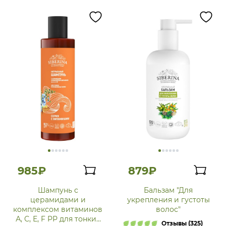
985₽
879₽
Шампунь с
Бальзам "Для
церамидами и
укрепления и густоты
комплексом витаминов
волос"
А, С, Е, F РР для тонких
Отзывы (325)