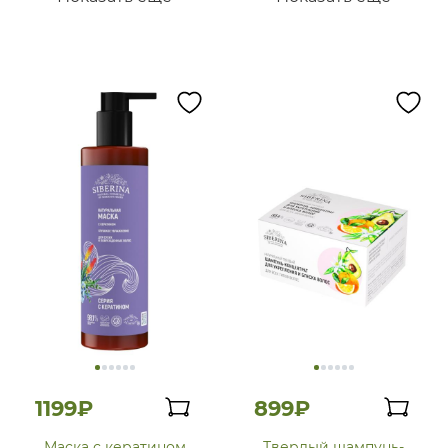
1199₽
899₽
Маска с кератином
Твердый шампунь-