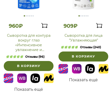
960₽
909₽
Сыворотка для контура
Сыворотка для лица
вокруг глаз
"Увлажняющая"
«Интенсивное
Отзывы (240)
увлажнение и
тонизирование кожи» с
В КОРЗИНУ
Отзывы (96)
гиалуроновой
кислотой и алоэ-вера
В КОРЗИНУ
Показать ещё
Показать ещё