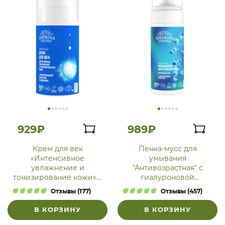
929₽
989₽
Крем для век
Пенка-мусс для
«Интенсивное
умывания
увлажнение и
"Антивозрастная" с
тонизирование кожи» с
гиалуроновой
гиалуроновой
кислотой
Отзывы (177)
Отзывы (457)
кислотой и алоэ-вера
В КОРЗИНУ
В КОРЗИНУ