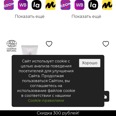
Показать ещё
Показать ещё
Сайт использует cookie с
Хорошо
целью анализа поведения
посетителей для улучшения
Сайта. Продолжая
пользоваться Сайтом, вы
соглашаетесь на
использование файлов cookie
в соответствии с нашими
Cookie-правилами
Скидка 300 рублей!