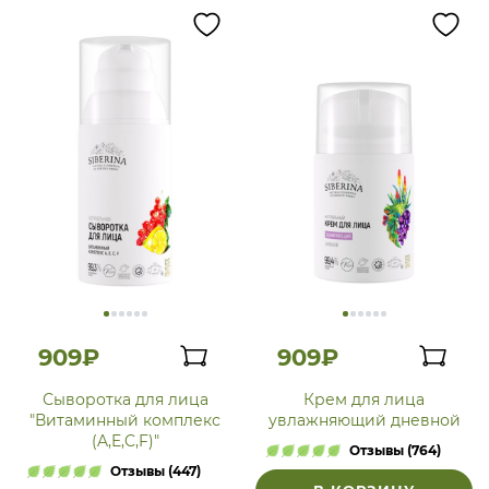
909₽
909₽
Сыворотка для лица
Крем для лица
"Витаминный комплекс
увлажняющий дневной
(A,E,C,F)"
Отзывы (764)
Отзывы (447)