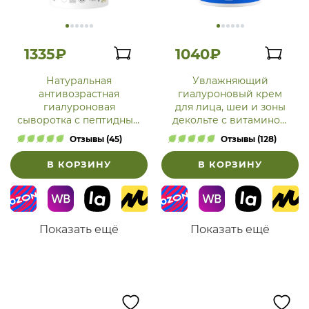
1335₽
1040₽
Натуральная
Увлажняющий
антивозрастная
гиалуроновый крем
гиалуроновая
для лица, шеи и зоны
сыворотка с пептидным
декольте с витамином
комплексом и
С
Отзывы (45)
Отзывы (128)
фукоиданом для лица,
шеи и зоны декольте
В КОРЗИНУ
В КОРЗИНУ
Показать ещё
Показать ещё