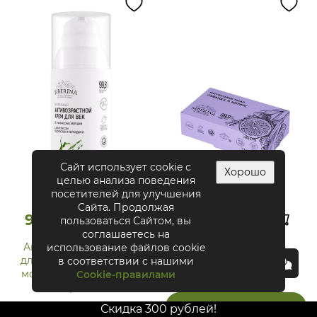
Сайт использует cookie с
Хорошо
целью анализа поведения
посетителей для улучшения
Сайта. Продолжая
929₽
699₽
пользоваться Сайтом, вы
соглашаетесь на
Антивозрастной крем
Натуральное мыло
использование файлов cookie
для век от мимических
"Лаванда и цитрус"
в соответствии с нашими
морщин с комплексом
Cookie-правилами
Отзывы (72)
водорослей и
пептидами
В КОРЗИНУ
Отзывы (319)
Скидка 300 рублей!