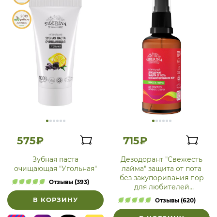
575₽
715₽
Зубная паста
Дезодорант "Свежесть
очищающая "Угольная"
лайма" защита от пота
без закупоривания пор
Отзывы (393)
для любителей
активного спорта
В КОРЗИНУ
Отзывы (620)