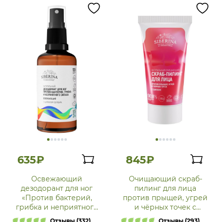
635₽
845₽
Освежающий
Очищающий скраб-
дезодорант для ног
пилинг для лица
«Против бактерий,
против прыщей, угрей
грибка и неприятного
и чёрных точек с
запаха»
цинком
Отзывы (332)
Отзывы (293)