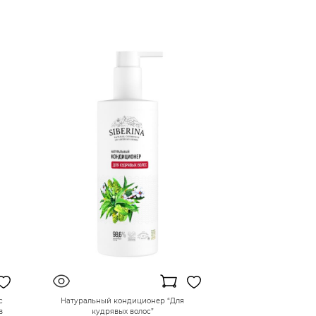
с
Натуральный кондиционер “Для
в
кудрявых волос”