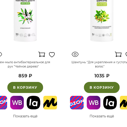
ем-мыло антибактериальное для
Шампунь "Для укрепления и густот
рук "Чайное дерево"
волос"
859 ₽
1035 ₽
В КОРЗИНУ
В КОРЗИНУ
Показать ещё
Показать ещё