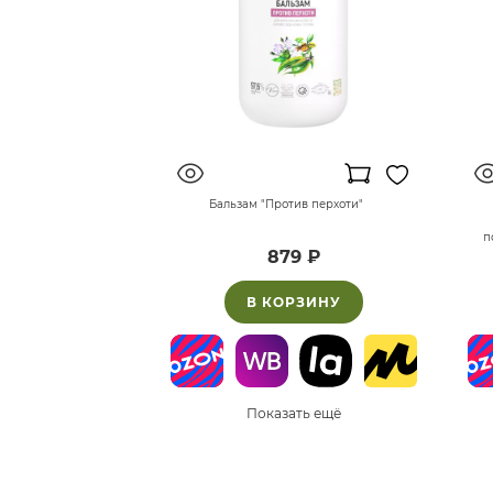
Бальзам "Против перхоти"
п
879 ₽
В КОРЗИНУ
Показать ещё