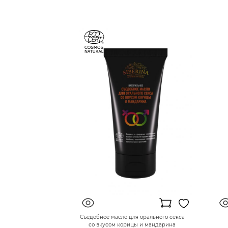
Съедобное масло для орального секса
со вкусом корицы и мандарина