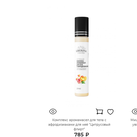
Комплекс аромамасел для тела с
Миц
афродизиаками для неё "Цитрусовый
ув
флирт"
785 ₽