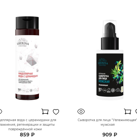
еллярная вода с церамидами для
Сыворотка для лица "Увлажняющая
лажнения, регенерации и защиты
мужская
повреждённой кожи
859 ₽
909 ₽